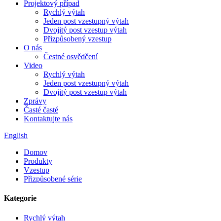
Projektový případ
Rychlý výtah
Jeden post vzestupný výtah
Dvojitý post vzestup výtah
Přizpůsobený vzestup
O nás
Čestné osvědčení
Video
Rychlý výtah
Jeden post vzestupný výtah
Dvojitý post vzestup výtah
Zprávy
Časté časté
Kontaktujte nás
English
Domov
Produkty
Vzestup
Přizpůsobené série
Kategorie
Rychlý výtah