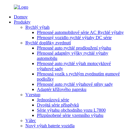
Domov
Produkty
Rychlý výtah
Přenosné automobilové série AC Rychlé výtahy
Přenosný vozidlo rychlé výtahy DC série
Rychlé doplňky zvednutí
Přenosné auto rychlé prodloužení výtahu
Přenosné adaptéry výšky rychlé výtahy
automobilu
Přenosné auto rychlé výtah motocyklové
výtahové sady
Přenosná vozík s rychlým zvednutím gumové
podložky
Přenosné auto rychlé výtahové stěny sady
Adaptér křížového paprsku
Vzestup
Jednorázová série
Dvojitá série příspěvků
Série výtahu obchodního vozu L7800
Přizpůsobené série vzemního výtahu
Válec
Nový výtah baterie vozidla