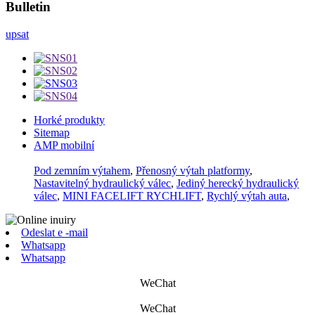
Bulletin
upsat
Horké produkty
Sitemap
AMP mobilní
Pod zemním výtahem
,
Přenosný výtah platformy
,
Nastavitelný hydraulický válec
,
Jediný herecký hydraulický
válec
,
MINI FACELIFT RYCHLIFT
,
Rychlý výtah auta
,
Odeslat e -mail
Whatsapp
Whatsapp
WeChat
WeChat