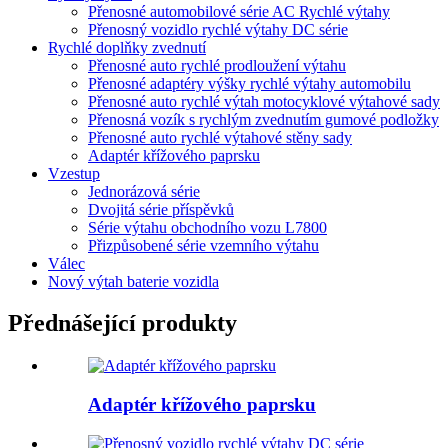
Přenosné automobilové série AC Rychlé výtahy
Přenosný vozidlo rychlé výtahy DC série
Rychlé doplňky zvednutí
Přenosné auto rychlé prodloužení výtahu
Přenosné adaptéry výšky rychlé výtahy automobilu
Přenosné auto rychlé výtah motocyklové výtahové sady
Přenosná vozík s rychlým zvednutím gumové podložky
Přenosné auto rychlé výtahové stěny sady
Adaptér křížového paprsku
Vzestup
Jednorázová série
Dvojitá série příspěvků
Série výtahu obchodního vozu L7800
Přizpůsobené série vzemního výtahu
Válec
Nový výtah baterie vozidla
Přednášející produkty
Adaptér křížového paprsku