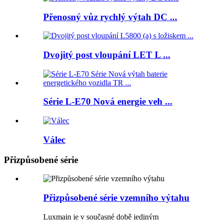
Přenosný vůz rychlý výtah DC ...
Dvojitý post vloupání LET L ...
Série L-E70 Nová energie veh ...
Válec
Přizpůsobené série
Přizpůsobené série vzemního výtahu
Luxmain je v současné době jediným