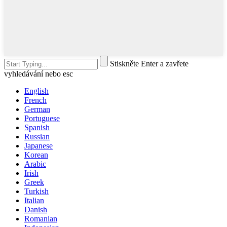
Stiskněte Enter a zavřete
vyhledávání nebo esc
English
French
German
Portuguese
Spanish
Russian
Japanese
Korean
Arabic
Irish
Greek
Turkish
Italian
Danish
Romanian