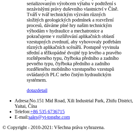
serializovaným výrobcem výtahu v podtržení s
nezávislými právy duševního vlastnictví v Číně.
Tváří v tvář technickým výzvám různých
složitých geologických podmínek a rozvržení
procesů, dáváme plné hry našim technickým
výhodám v hydraulice a mechatronice a
pokračujeme v rozšiřování aplikačních oblastí
vzestupných zvednutí, aby vyhovovaly potřebám
různých aplikačních scénářů. Postupně vyvinula
střední a těžkopádné dvojité typ levého a pravého
rozštěpeného typu, čtyřboka předního a zadního
pevného typu, čtyřboka předního a zadního
rozděleného mobilního vzestupného vzestupů
ovládaných PLC nebo čistým hydraulickým
systémem.
dotaz
detail
Adresa:
No.151 Mid Road, Xili Industrial Park, Zhifu District,
Yaitai, Čína
Telefon:
+86 535 6736715
E-mail:
sales@yt-tonghe.com
© Copyright - 2010-2021: Všechna práva vyhrazena.