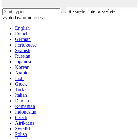
Stiskněte Enter a zavřete
vyhledávání nebo esc
English
French
German
Portuguese
Spanish
Russian
Japanese
Korean
Arabic
Irish
Greek
Turkish
Italian
Danish
Romanian
Indonesian
Czech
Afrikaans
Swedish
Polish