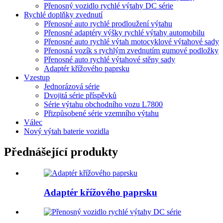
Přenosný vozidlo rychlé výtahy DC série
Rychlé doplňky zvednutí
Přenosné auto rychlé prodloužení výtahu
Přenosné adaptéry výšky rychlé výtahy automobilu
Přenosné auto rychlé výtah motocyklové výtahové sady
Přenosná vozík s rychlým zvednutím gumové podložky
Přenosné auto rychlé výtahové stěny sady
Adaptér křížového paprsku
Vzestup
Jednorázová série
Dvojitá série příspěvků
Série výtahu obchodního vozu L7800
Přizpůsobené série vzemního výtahu
Válec
Nový výtah baterie vozidla
Přednášející produkty
Adaptér křížového paprsku