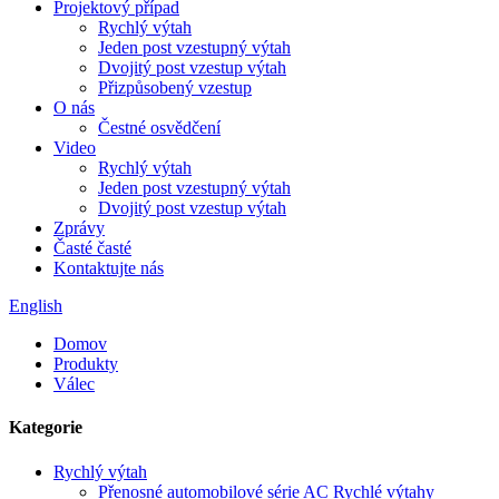
Projektový případ
Rychlý výtah
Jeden post vzestupný výtah
Dvojitý post vzestup výtah
Přizpůsobený vzestup
O nás
Čestné osvědčení
Video
Rychlý výtah
Jeden post vzestupný výtah
Dvojitý post vzestup výtah
Zprávy
Časté časté
Kontaktujte nás
English
Domov
Produkty
Válec
Kategorie
Rychlý výtah
Přenosné automobilové série AC Rychlé výtahy