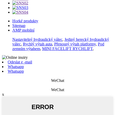
Horké produkty
Sitemap
AMP mobilní
Nastavitelný hydraulický válec
,
Jediný herecký hydraulický
válec
,
Rychlý výtah auta
,
Přenosný výtah platformy
,
Pod
zemním výtahem
,
MINI FACELIFT RYCHLIFT
,
Odeslat e -mail
Whatsapp
Whatsapp
WeChat
WeChat
x