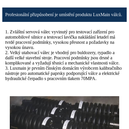
Profesionální přizpůsobení je umístění produktu LuxMain válců.
1. Zvláštní servová válec vyvinutý pro testovací zařízení pro
automobilové silnice a testovací lavička nakládání letadel má
tvrdé pracovní podmínky, vysokou přesnost a požadavky na
vysokou únavu.
2. Velký utahovací válec je vhodný pro buldozery, rypadlo a
další velké stavební stroje. Pracovní podmínky jsou drsné a
komplikované a vyžadují těsnicí a mechanické vlastnosti válce.
3. Luxmain je prvním čínským domácím výrobcem kalibračního
nástroje pro automatické paprsky podporující válce a elektrické
hydraulické čerpadlo s pracovním tlakem 70MPA.