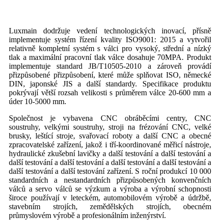
Luxmain dodržuje vedení technologických inovací, přísně
implementuje systém řízení kvality ISO9001: 2015 a vytvořil
relativně kompletní systém s válci pro vysoký, střední a nízký
tlak a maximální pracovní tlak válce dosahuje 70MPA. Produkt
implementuje standard JB/T10505-2010 a zároveň provádí
přizpůsobené přizpůsobení, které může splňovat ISO, německé
DIN, japonské JIS a další standardy. Specifikace produktu
pokrývají větší rozsah velikosti s průměrem válce 20-600 mm a
úder 10-5000 mm.
Společnost je vybavena CNC obráběcími centry, CNC
soustruhy, velkými soustruhy, stroji na frézování CNC, velké
brusky, leštící stroje, svařovací roboty a další CNC a obecné
zpracovatelské zařízení, jakož i tří-koordinované měřicí nástroje,
hydraulické zkušební lavičky a další testování a další testování a
další testování a další testování a další testování a další testování a
další testování a další testování zařízení. S roční produkcí 10 000
standardních a nestandardních přizpůsobených konvenčních
válců a servo válců se výzkum a výroba a výrobní schopnosti
široce používají v leteckém, automobilovém výrobě a údržbě,
stavebním strojích, zemědělských strojích, obecném
průmyslovém výrobě a profesionálním inženýrství.