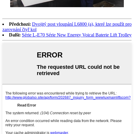
Předchozí:
Dvojitý post vloupání L6800 (a), které lze použít pro
zarovnání čtyř kol
Další:
Série L-E70 Série New Energy Voical Baterie Lift Trolley