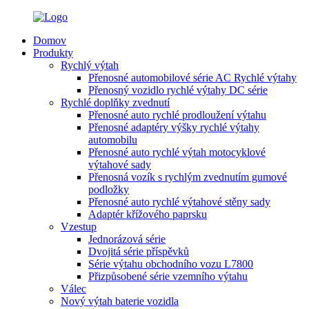
Domov
Produkty
Rychlý výtah
Přenosné automobilové série AC Rychlé výtahy
Přenosný vozidlo rychlé výtahy DC série
Rychlé doplňky zvednutí
Přenosné auto rychlé prodloužení výtahu
Přenosné adaptéry výšky rychlé výtahy
automobilu
Přenosné auto rychlé výtah motocyklové
výtahové sady
Přenosná vozík s rychlým zvednutím gumové
podložky
Přenosné auto rychlé výtahové stěny sady
Adaptér křížového paprsku
Vzestup
Jednorázová série
Dvojitá série příspěvků
Série výtahu obchodního vozu L7800
Přizpůsobené série vzemního výtahu
Válec
Nový výtah baterie vozidla