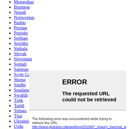
Mongolian
Burmese
Nepali
Norwegian
Pashto
Persian
Punjabi
Serbian
Sesotho
Sinhala
Slovak
Slovenian
Somali
Samoan
Scots Gaelic
Shona
Sindhi
Sundanese
Swahili
Tajik
Tamil
Telugu
Thai
Ukrainian
Urdu