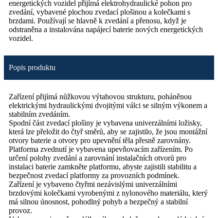
energetických vozidel přijímá elektrohydraulické pohon pro
zvedání, vybavené plochou zvedací plošinou a kolečkami s
brzdami. Používají se hlavně k zvedání a přenosu, když je
odstraněna a instalována napájecí baterie nových energetických
vozidel.
Popis produktu
Zařízení přijímá nůžkovou výtahovou strukturu, poháněnou
elektrickými hydraulickými dvojitými válci se silným výkonem a
stabilním zvedáním.
Spodní část zvedací plošiny je vybavena univerzálními ložisky,
která lze přeložit do čtyř směrů, aby se zajistilo, že jsou montážní
otvory baterie a otvory pro upevnění těla přesně zarovnány.
Platforma zvednutí je vybavena upevňovacím zařízením. Po
určení polohy zvedání a zarovnání instalačních otvorů pro
instalaci baterie zamkněte platformu, abyste zajistili stabilitu a
bezpečnost zvedací platformy za provozních podmínek.
Zařízení je vybaveno čtyřmi nezávislými univerzálními
brzdovými kolečkami vyrobenými z nylonového materiálu, který
má silnou únosnost, pohodlný pohyb a bezpečný a stabilní
provoz.