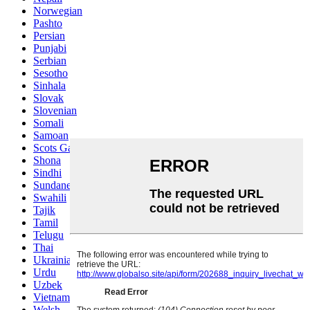
Norwegian
Pashto
Persian
Punjabi
Serbian
Sesotho
Sinhala
Slovak
Slovenian
Somali
Samoan
Scots Gaelic
Shona
Sindhi
Sundanese
Swahili
Tajik
Tamil
Telugu
Thai
Ukrainian
Urdu
Uzbek
Vietnamese
Welsh