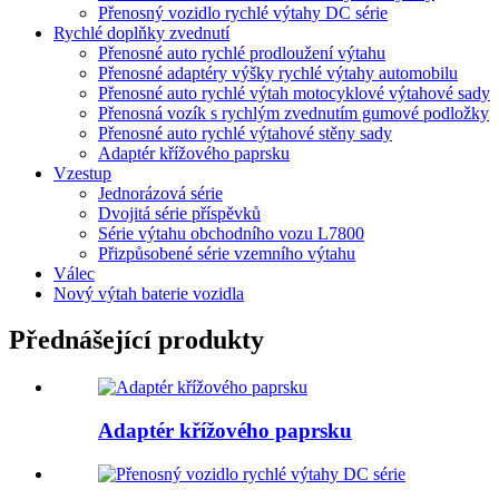
Přenosný vozidlo rychlé výtahy DC série
Rychlé doplňky zvednutí
Přenosné auto rychlé prodloužení výtahu
Přenosné adaptéry výšky rychlé výtahy automobilu
Přenosné auto rychlé výtah motocyklové výtahové sady
Přenosná vozík s rychlým zvednutím gumové podložky
Přenosné auto rychlé výtahové stěny sady
Adaptér křížového paprsku
Vzestup
Jednorázová série
Dvojitá série příspěvků
Série výtahu obchodního vozu L7800
Přizpůsobené série vzemního výtahu
Válec
Nový výtah baterie vozidla
Přednášející produkty
Adaptér křížového paprsku