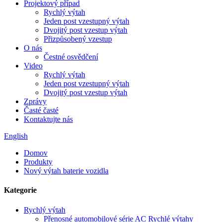
Projektový případ
Rychlý výtah
Jeden post vzestupný výtah
Dvojitý post vzestup výtah
Přizpůsobený vzestup
O nás
Čestné osvědčení
Video
Rychlý výtah
Jeden post vzestupný výtah
Dvojitý post vzestup výtah
Zprávy
Časté časté
Kontaktujte nás
English
Domov
Produkty
Nový výtah baterie vozidla
Kategorie
Rychlý výtah
Přenosné automobilové série AC Rychlé výtahy