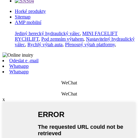
Horké produkty
Sitemap
AMP mobilní
Jediný herecký hydraulický válec
,
MINI FACELIFT
RYCHLIFT
,
Pod zemním výtahem
,
Nastavitelný hydraulický
válec
,
Rychlý výtah auta
,
Přenosný výtah platformy
,
Odeslat e -mail
Whatsapp
Whatsapp
WeChat
WeChat
x