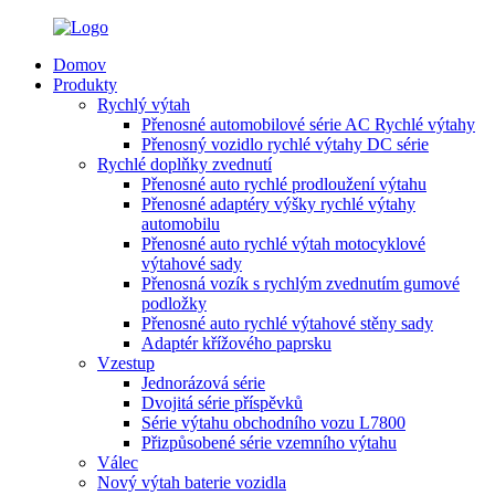
Domov
Produkty
Rychlý výtah
Přenosné automobilové série AC Rychlé výtahy
Přenosný vozidlo rychlé výtahy DC série
Rychlé doplňky zvednutí
Přenosné auto rychlé prodloužení výtahu
Přenosné adaptéry výšky rychlé výtahy
automobilu
Přenosné auto rychlé výtah motocyklové
výtahové sady
Přenosná vozík s rychlým zvednutím gumové
podložky
Přenosné auto rychlé výtahové stěny sady
Adaptér křížového paprsku
Vzestup
Jednorázová série
Dvojitá série příspěvků
Série výtahu obchodního vozu L7800
Přizpůsobené série vzemního výtahu
Válec
Nový výtah baterie vozidla