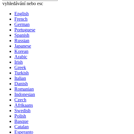
vyhledávání nebo esc
English
French
German
Portuguese
Spanish
Russian
Japanese
Korean
Arabic
Irish
Greek
Turkish
Italian
Danish
Romanian
Indonesian
Czech
Afrikaans
Swedish
Polish
Basque
Catalan
Esperanto