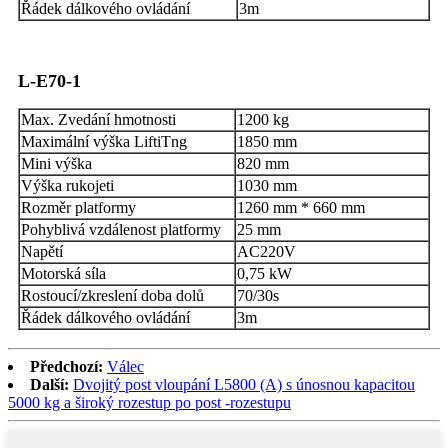
Řádek dálkového ovládání
3m
L-E70-1
Max. Zvedání hmotnosti
1200 kg
Maximální výška LiftiTng
1850 mm
Mini výška
820 mm
Výška rukojeti
1030 mm
Rozměr platformy
1260 mm * 660 mm
Pohyblivá vzdálenost platformy
25 mm
Napětí
AC220V
Motorská síla
0,75 kW
Rostoucí/zkreslení doba dolů
70/30s
Řádek dálkového ovládání
3m
Předchozí:
Válec
Další:
Dvojitý post vloupání L5800 (A) s únosnou kapacitou
5000 kg a široký rozestup po post -rozestupu