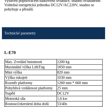
Vybaven popisovačem dálkového ovladače, snadno ovládatelné.
Volitelná energetická jednotka DC12V/AC220V, snadno se
pohybuje a přenáší.
Technické parametry
L-E70
Max. Zvedání hmotnosti
1200 kg
Maximální výška LiftiTng
1850 mm
Mini výška
820 mm
Výška rukojeti
1030 mm
Rozměr platformy
1260 mm * 660 mm
Pohyblivá vzdálenost platformy
25 mm
Napětí
DC12V
Motorská síla
1,6 kw
Rostoucí/zkreslení doba dolů
53/40s