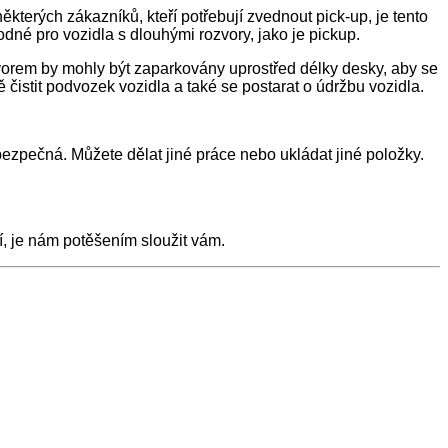
terých zákazníků, kteří potřebují zvednout pick-up, je tento
dné pro vozidla s dlouhými rozvory, jako je pickup.
rozvorem by mohly být zaparkovány uprostřed délky desky, aby se
čistit podvozek vozidla a také se postarat o údržbu vozidla.
zpečná. Můžete dělat jiné práce nebo ukládat jiné položky.
í, je nám potěšením sloužit vám.