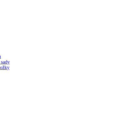
u
 sady
ložky