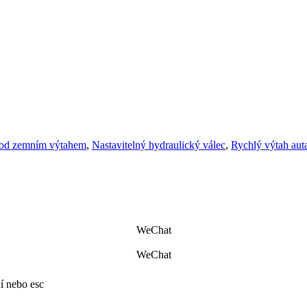
od zemním výtahem
,
Nastavitelný hydraulický válec
,
Rychlý výtah aut
WeChat
WeChat
í nebo esc