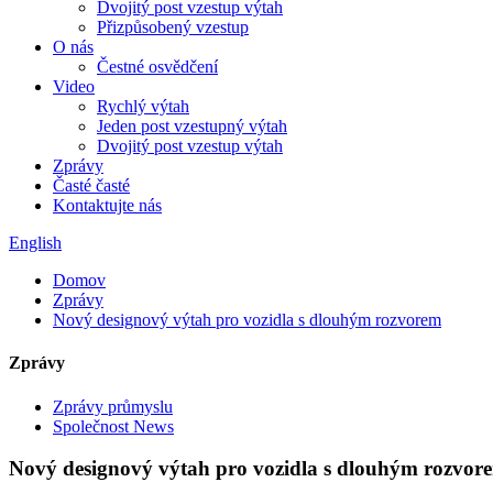
Dvojitý post vzestup výtah
Přizpůsobený vzestup
O nás
Čestné osvědčení
Video
Rychlý výtah
Jeden post vzestupný výtah
Dvojitý post vzestup výtah
Zprávy
Časté časté
Kontaktujte nás
English
Domov
Zprávy
Nový designový výtah pro vozidla s dlouhým rozvorem
Zprávy
Zprávy průmyslu
Společnost News
Nový designový výtah pro vozidla s dlouhým rozvor