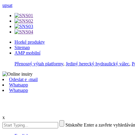
upsat
Horké produkty
Sitemap
AMP mobilní
Přenosný výtah platformy
,
Jediný herecký hydraulický válec
,
P
Odeslat e -mail
Whatsapp
Whatsapp
x
Stiskněte Enter a zavřete vyhledáván