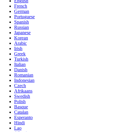
English
French
German
Portuguese
Spanish
Russian
Japanese
Korean
Arabic
Irish
Greek
Turkish
Italian
Danish
Romanian
Indonesian
Czech
Afrikaans
Swedish
Polish
Basque
Catalan
Esperanto
Hindi
Lao