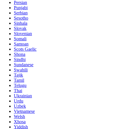
Persian
Punjabi
Serbian
Sesotho
Sinhala
Slovak
Slovenian
Somali
Samoan
Scots Gaelic
Shona
Sindhi
Sundanese
Swahili
Tajik
Tamil
Telugu
Thai
Ukrainian
Urdu
Uzbek
Vietnamese
Welsh
Xhosa
Yiddish