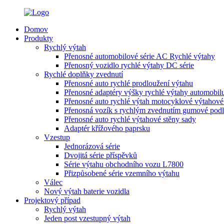
Domov
Produkty
Rychlý výtah
Přenosné automobilové série AC Rychlé výtahy
Přenosný vozidlo rychlé výtahy DC série
Rychlé doplňky zvednutí
Přenosné auto rychlé prodloužení výtahu
Přenosné adaptéry výšky rychlé výtahy automobil
Přenosné auto rychlé výtah motocyklové výtahové
Přenosná vozík s rychlým zvednutím gumové pod
Přenosné auto rychlé výtahové stěny sady
Adaptér křížového paprsku
Vzestup
Jednorázová série
Dvojitá série příspěvků
Série výtahu obchodního vozu L7800
Přizpůsobené série vzemního výtahu
Válec
Nový výtah baterie vozidla
Projektový případ
Rychlý výtah
Jeden post vzestupný výtah