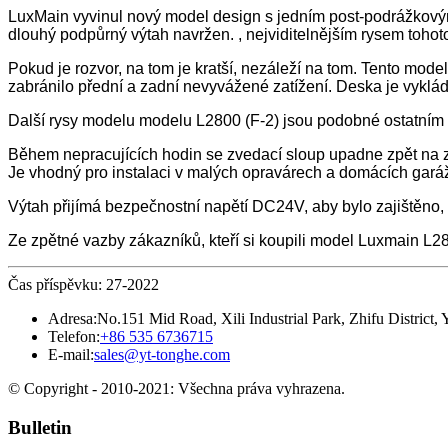
LuxMain vyvinul nový model design s jedním post-podrážkovým 
dlouhý podpůrný výtah navržen. , nejviditelnějším rysem tohoto
Pokud je rozvor, na tom je kratší, nezáleží na tom. Tento mode
zabránilo přední a zadní nevyvážené zatížení. Deska je vyklád
Další rysy modelu modelu L2800 (F-2) jsou podobné ostatním
Během nepracujících hodin se zvedací sloup upadne zpět na z
Je vhodný pro instalaci v malých opravárech a domácích garáž
Výtah přijímá bezpečnostní napětí DC24V, aby bylo zajištěno, 
Ze zpětné vazby zákazníků, kteří si koupili model Luxmain L28
Čas příspěvku: 27-2022
Adresa:
No.151 Mid Road, Xili Industrial Park, Zhifu District, Y
Telefon:
+86 535 6736715
E-mail:
sales@yt-tonghe.com
© Copyright - 2010-2021: Všechna práva vyhrazena.
Bulletin