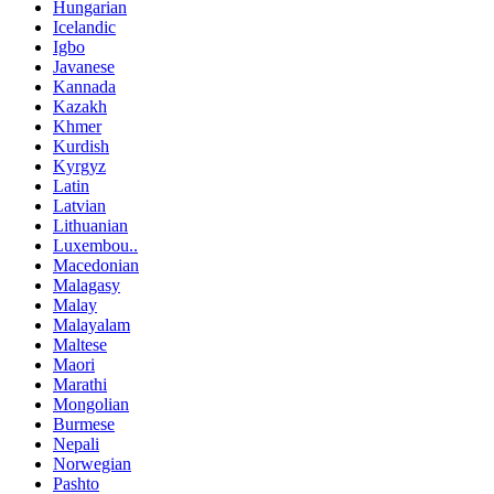
Hungarian
Icelandic
Igbo
Javanese
Kannada
Kazakh
Khmer
Kurdish
Kyrgyz
Latin
Latvian
Lithuanian
Luxembou..
Macedonian
Malagasy
Malay
Malayalam
Maltese
Maori
Marathi
Mongolian
Burmese
Nepali
Norwegian
Pashto