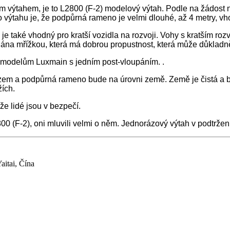
výtahem, je to L2800 (F-2) modelový výtah. Podle na žádost něk
 výtahu je, že podpůrná rameno je velmi dlouhé, až 4 metry, vho
l je také vhodný pro kratší vozidla na rozvoji. Vohy s kratším 
ána mřížkou, která má dobrou propustnost, která může důkladně 
 modelům Luxmain s jedním post-vloupáním. .
em a podpůrná rameno bude na úrovni země. Země je čistá a be
ích.
že lidé jsou v bezpečí.
00 (F-2), oni mluvili velmi o něm. Jednorázový výtah v podtržen
aitai, Čína